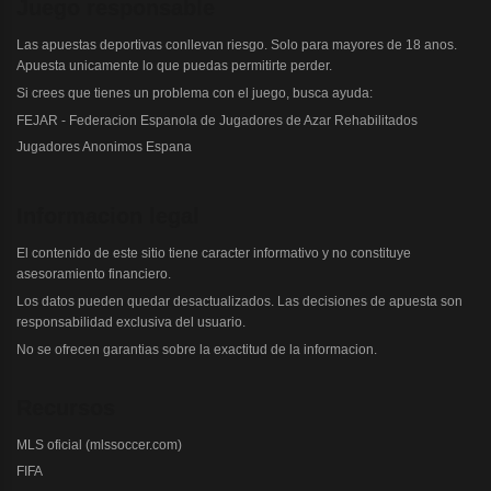
Juego responsable
Las apuestas deportivas conllevan riesgo. Solo para mayores de 18 anos.
Apuesta unicamente lo que puedas permitirte perder.
Si crees que tienes un problema con el juego, busca ayuda:
FEJAR - Federacion Espanola de Jugadores de Azar Rehabilitados
Jugadores Anonimos Espana
Informacion legal
El contenido de este sitio tiene caracter informativo y no constituye
asesoramiento financiero.
Los datos pueden quedar desactualizados. Las decisiones de apuesta son
responsabilidad exclusiva del usuario.
No se ofrecen garantias sobre la exactitud de la informacion.
Recursos
MLS oficial (mlssoccer.com)
FIFA