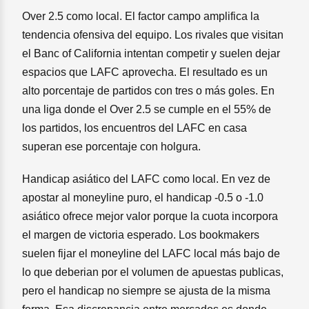
Over 2.5 como local. El factor campo amplifica la
tendencia ofensiva del equipo. Los rivales que visitan
el Banc of California intentan competir y suelen dejar
espacios que LAFC aprovecha. El resultado es un
alto porcentaje de partidos con tres o más goles. En
una liga donde el Over 2.5 se cumple en el 55% de
los partidos, los encuentros del LAFC en casa
superan ese porcentaje con holgura.
Handicap asiático del LAFC como local. En vez de
apostar al moneyline puro, el handicap -0.5 o -1.0
asiático ofrece mejor valor porque la cuota incorpora
el margen de victoria esperado. Los bookmakers
suelen fijar el moneyline del LAFC local más bajo de
lo que deberian por el volumen de apuestas publicas,
pero el handicap no siempre se ajusta de la misma