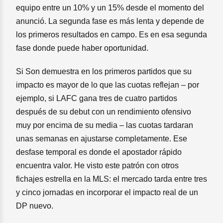
equipo entre un 10% y un 15% desde el momento del
anunció. La segunda fase es más lenta y depende de
los primeros resultados en campo. Es en esa segunda
fase donde puede haber oportunidad.
Si Son demuestra en los primeros partidos que su
impacto es mayor de lo que las cuotas reflejan – por
ejemplo, si LAFC gana tres de cuatro partidos
después de su debut con un rendimiento ofensivo
muy por encima de su media – las cuotas tardaran
unas semanas en ajustarse completamente. Ese
desfase temporal es donde el apostador rápido
encuentra valor. He visto este patrón con otros
fichajes estrella en la MLS: el mercado tarda entre tres
y cinco jornadas en incorporar el impacto real de un
DP nuevo.