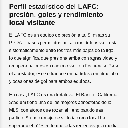
Perfil estadístico del LAFC:
presión, goles y rendimiento
local-visitante
El LAFC es un equipo de presión alta. Si miras su
PPDA – pases permitidos por acción defensiva – esta
sistematicamente entre los tres más bajos de la liga,
lo que significa que presiona arriba con agresividad y
recupera balones en campo rival con frecuencia. Para
el apostador, eso se traduce en partidos con ritmo alto
y ocasiones de gol para ambos equipos.
En casa, LAFC es una fortaleza. El Banc of California
Stadium tiene una de las mejores atmosferas de la
MLS, con aforos que rozan el lleno partido tras
partido. Su porcentaje de victoria como local ha
superado el 55% en temporadas recientes, y la media