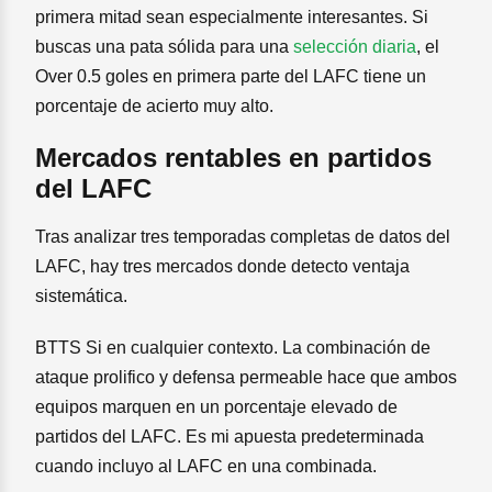
primera mitad sean especialmente interesantes. Si
buscas una pata sólida para una
selección diaria
, el
Over 0.5 goles en primera parte del LAFC tiene un
porcentaje de acierto muy alto.
Mercados rentables en partidos
del LAFC
Tras analizar tres temporadas completas de datos del
LAFC, hay tres mercados donde detecto ventaja
sistemática.
BTTS Si en cualquier contexto. La combinación de
ataque prolifico y defensa permeable hace que ambos
equipos marquen en un porcentaje elevado de
partidos del LAFC. Es mi apuesta predeterminada
cuando incluyo al LAFC en una combinada.