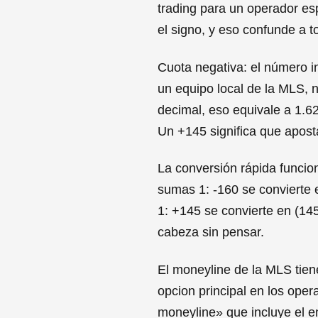
trading para un operador es
el signo, y eso confunde a t
Cuota negativa: el número i
un equipo local de la MLS, 
decimal, eso equivale a 1.6
Un +145 significa que apost
La conversión rápida funcion
sumas 1: -160 se convierte 
1: +145 se convierte en (14
cabeza sin pensar.
El moneyline de la MLS tien
opcion principal en los op
moneyline» que incluye el e