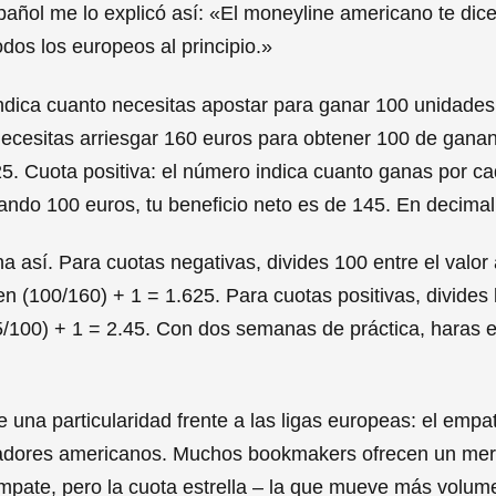
pañol me lo explicó así: «El moneyline americano te dic
odos los europeos al principio.»
ndica cuanto necesitas apostar para ganar 100 unidades 
necesitas arriesgar 160 euros para obtener 100 de ganan
25. Cuota positiva: el número indica cuanto ganas por 
ando 100 euros, tu beneficio neto es de 145. En decimal
a así. Para cuotas negativas, divides 100 entre el valor 
en (100/160) + 1 = 1.625. Para cuotas positivas, divides
5/100) + 1 = 2.45. Con dos semanas de práctica, haras 
e una particularidad frente a las ligas europeas: el emp
eradores americanos. Muchos bookmakers ofrecen un me
mpate, pero la cuota estrella – la que mueve más volum