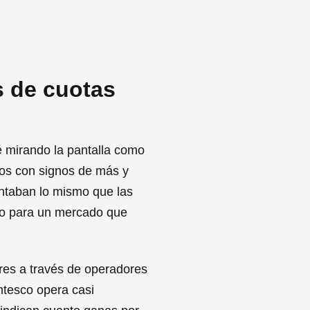
s de cuotas
 mirando la pantalla como
ros con signos de más y
entaban lo mismo que las
do para un mercado que
es a través de operadores
ntesco opera casi