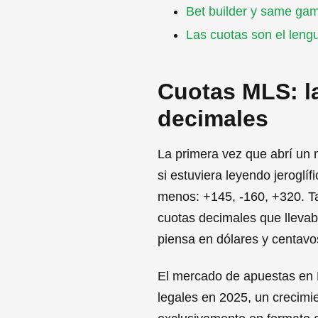
Bet builder y same ga
Las cuotas son el lengu
Cuotas MLS: la
decimales
La primera vez que abrí un
si estuviera leyendo jerogl
menos: +145, -160, +320. Ta
cuotas decimales que lleva
piensa en dólares y centavos
El mercado de apuestas en 
legales en 2025, un crecimi