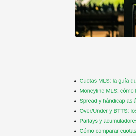
Cuotas MLS: la guía qu
Moneyline MLS: cómo l
Spread y hándicap asiá
Over/Under y BTTS: lo
Parlays y acumuladore
Cómo comparar cuotas 