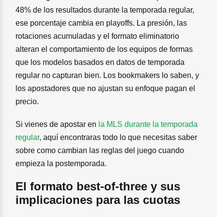
48% de los resultados durante la temporada regular,
ese porcentaje cambia en playoffs. La presión, las
rotaciones acumuladas y el formato eliminatorio
alteran el comportamiento de los equipos de formas
que los modelos basados en datos de temporada
regular no capturan bien. Los bookmakers lo saben, y
los apostadores que no ajustan su enfoque pagan el
precio.
Si vienes de apostar en
la MLS durante la temporada
regular
, aquí encontraras todo lo que necesitas saber
sobre como cambian las reglas del juego cuando
empieza la postemporada.
El formato best-of-three y sus
implicaciones para las cuotas