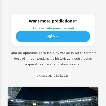
Want more predictions?
Join our
Telegram channel
Join
Guía de apuestas para los playoffs de la MLS: formato
best-of-three, tendencias históricas y estrategias
específicas para la postemporada.
Actualizado:
25/03/2026