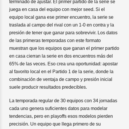
terminado de ajustar. El primer partido de la serie se
juega en casa del equipo con mejor seed. Si el
equipo local gana ese primer encuentro, la serie se
traslada al campo del rival con un 1-0 en contra y la
presión de tener que ganar para sobrevivir. Los datos
de las primeras temporadas con este formato
muestran que los equipos que ganan el primer partido
en casa cierran la serie en dos encuentros más del
65% de las veces. Eso crea una oportunidad: apostar
al favorito local en el Partido 1 de la serie, donde la
combinación de ventaja de campo y presión inicial
suele producir resultados predecibles.
La temporada regular de 30 equipos con 34 jornadas
cada uno genera suficientes datos para modelar
tendencias, pero en playoffs esos modelos pierden
precisión. Un equipo que llega primero de su