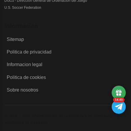
DGOJ - Direccion General de Ordenacion del Juego
U.S. Soccer Federation
Informacion
Sitemap
Politica de privacidad
Informacion legal
Politica de cookies
Sobre nosotros
14:45
© 2026 . Toda la informacion es orientativa y no garantiza
resultados en apuestas.