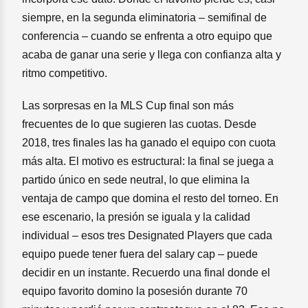
siempre, en la segunda eliminatoria – semifinal de
conferencia – cuando se enfrenta a otro equipo que
acaba de ganar una serie y llega con confianza alta y
ritmo competitivo.
Las sorpresas en la MLS Cup final son más
frecuentes de lo que sugieren las cuotas. Desde
2018, tres finales las ha ganado el equipo con cuota
más alta. El motivo es estructural: la final se juega a
partido único en sede neutral, lo que elimina la
ventaja de campo que domina el resto del torneo. En
ese escenario, la presión se iguala y la calidad
individual – esos tres Designated Players que cada
equipo puede tener fuera del salary cap – puede
decidir en un instante. Recuerdo una final donde el
equipo favorito domino la posesión durante 70