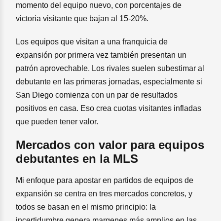
momento del equipo nuevo, con porcentajes de
victoria visitante que bajan al 15-20%.
Los equipos que visitan a una franquicia de
expansión por primera vez también presentan un
patrón aprovechable. Los rivales suelen subestimar al
debutante en las primeras jornadas, especialmente si
San Diego comienza con un par de resultados
positivos en casa. Eso crea cuotas visitantes infladas
que pueden tener valor.
Mercados con valor para equipos
debutantes en la MLS
Mi enfoque para apostar en partidos de equipos de
expansión se centra en tres mercados concretos, y
todos se basan en el mismo principio: la
incertidumbre genera margenes más amplios en las