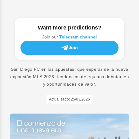
Want more predictions?
Join our
Telegram channel
Join
San Diego FC en las apuestas: qué esperar de la nueva
expansión MLS 2026, tendencias de equipos debutantes
y oportunidades de valor.
Actualizado:
25/03/2026