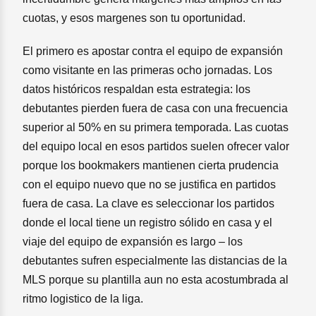
cuotas, y esos margenes son tu oportunidad.
El primero es apostar contra el equipo de expansión
como visitante en las primeras ocho jornadas. Los
datos históricos respaldan esta estrategia: los
debutantes pierden fuera de casa con una frecuencia
superior al 50% en su primera temporada. Las cuotas
del equipo local en esos partidos suelen ofrecer valor
porque los bookmakers mantienen cierta prudencia
con el equipo nuevo que no se justifica en partidos
fuera de casa. La clave es seleccionar los partidos
donde el local tiene un registro sólido en casa y el
viaje del equipo de expansión es largo – los
debutantes sufren especialmente las distancias de la
MLS porque su plantilla aun no esta acostumbrada al
ritmo logistico de la liga.