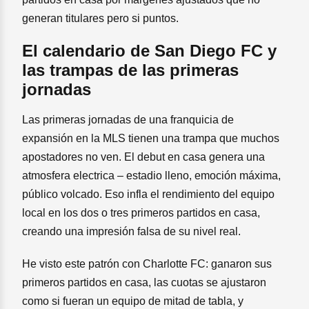
generan titulares pero si puntos.
El calendario de San Diego FC y
las trampas de las primeras
jornadas
Las primeras jornadas de una franquicia de
expansión en la MLS tienen una trampa que muchos
apostadores no ven. El debut en casa genera una
atmosfera electrica – estadio lleno, emoción máxima,
público volcado. Eso infla el rendimiento del equipo
local en los dos o tres primeros partidos en casa,
creando una impresión falsa de su nivel real.
He visto este patrón con Charlotte FC: ganaron sus
primeros partidos en casa, las cuotas se ajustaron
como si fueran un equipo de mitad de tabla, y