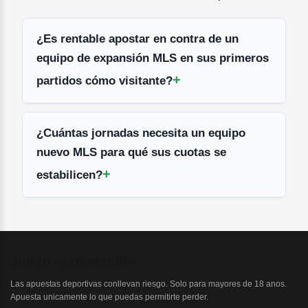
¿Es rentable apostar en contra de un
equipo de expansión MLS en sus primeros
partidos cómo visitante?
¿Cuántas jornadas necesita un equipo
nuevo MLS para qué sus cuotas se
estabilicen?
Juego responsable
Las apuestas deportivas conllevan riesgo. Solo para mayores de 18 anos.
Apuesta unicamente lo que puedas permitirte perder.